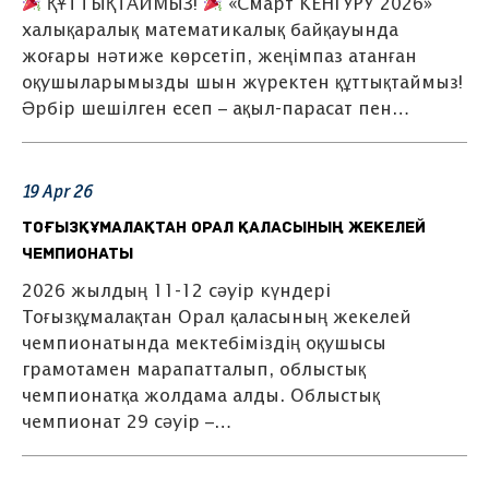
ҚҰТТЫҚТАЙМЫЗ!
«Смарт КЕНГУРУ 2026»
халықаралық математикалық байқауында
жоғары нәтиже көрсетіп, жеңімпаз атанған
оқушыларымызды шын жүректен құттықтаймыз!
Әрбір шешілген есеп – ақыл-парасат пен…
19
Apr
26
Тоғызқұмалақтан Орал қаласының жекелей
чемпионаты
2026 жылдың 11-12 сәуір күндері
Тоғызқұмалақтан Орал қаласының жекелей
чемпионатында мектебіміздің оқушысы
грамотамен марапатталып, облыстық
чемпионатқа жолдама алды. Облыстық
чемпионат 29 сәуір –…