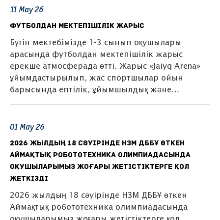
11
May
26
Футболдан мектепішілік жарыс
Бүгін мектебімізде 1-3 сынып оқушылары
арасында футболдан мектепішілік жарыс
ерекше атмосферада өтті. Жарыс «Jaiyq Arena»
ұйымдастырылып, жас спортшылар ойын
барысында ептілік, ұйымшылдық және…
01
May
26
2026 жылдың 18 сәуірінде НЗМ ДББҰ өткен
Аймақтық робототехника олимпиадасында
оқушыларымыз жоғары жетістіктерге қол
жеткізді
2026 жылдың 18 сәуірінде НЗМ ДББҰ өткен
Аймақтық робототехника олимпиадасында
оқушыларымыз жоғары жетістіктерге қол