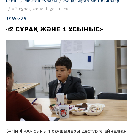
Басты
Мектеп туралы
Жаңалықтар мен оқиғалар
«2 сұрақ және 1 ұсыныс»
13
Nov
25
«2 СҰРАҚ ЖӘНЕ 1 ҰСЫНЫС»
Бүгін 4 «А» сынып оқушылары дәстүрге айналған