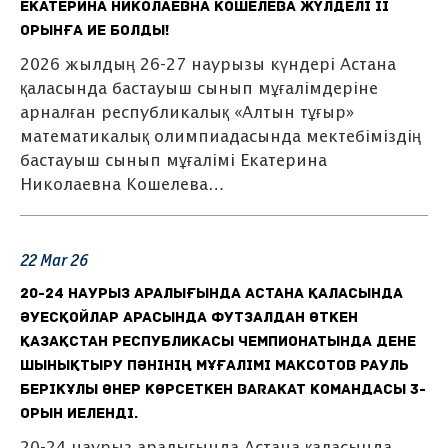
Екатерина Николаевна Кошелева жүлделі II
орынға ие болды!
2026 жылдың 26-27 наурызы күндері Астана
қаласында бастауыш сынып мұғалімдеріне
арналған республикалық «Алтын тұғыр»
математикалық олимпиадасында мектебіміздің
бастауыш сынып мұғалімі Екатерина
Николаевна Кошелева…
22
Mar
26
20-24 наурыз аралығында Астана қаласында
әуесқойлар арасында футзалдан өткен
Қазақстан Республикасы чемпионатында дене
шынықтыру пәнінің мұғалімі Максотов Рауль
Берікұлы өнер көрсеткен BARAKAT командасы 3-
орын иеленді.