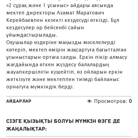
«2 сұрақ және 1 ұсыныс» айдары аясында
мектеп директоры Азамат Маратович
Керейбаевпен кезекті кездесуді өткізді. Бұл
кездесулер әр бейсенбі сайын
ұйымдастырылады.
Оқушылар өздеріне маңызды мәселелерді
көтеріп, мектеп өмірін жақсартуға бағытталған
ұсыныстарын ортаға салды. Еркін пікір алмасу
жағдайында өткен жүздесу балалардың
жауапкершілігін күшейтіп, өз ойларын еркін
жеткізуге және мектеппен тиімді байланыс
орнатуға мүмкіндік берді.
Айдарлар
Просмотров:
0
Сізге қызықты болуы мүмкін өзге де
жаңалықтар: