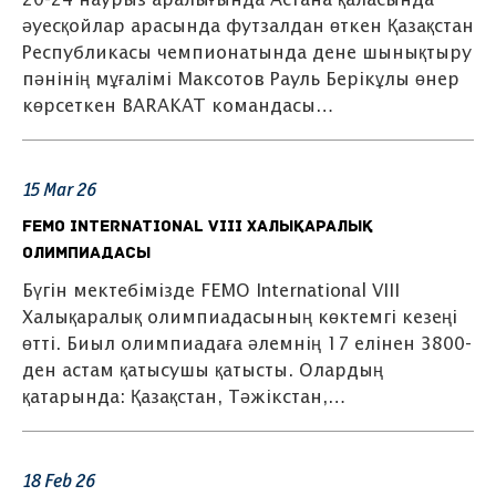
20-24 наурыз аралығында Астана қаласында
әуесқойлар арасында футзалдан өткен Қазақстан
Республикасы чемпионатында дене шынықтыру
пәнінің мұғалімі Максотов Рауль Берікұлы өнер
көрсеткен BARAKAT командасы…
15
Mar
26
FEMO International VIII Халықаралық
олимпиадасы
Бүгін мектебімізде FEMO International VIII
Халықаралық олимпиадасының көктемгі кезеңі
өтті. Биыл олимпиадаға әлемнің 17 елінен 3800-
ден астам қатысушы қатысты. Олардың
қатарында: Қазақстан, Тәжікстан,…
18
Feb
26