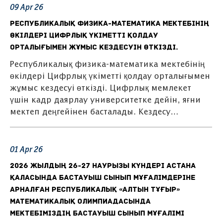
09
Apr
26
Республикалық физика-математика мектебінің
өкілдері Цифрлық үкіметті қолдау
орталығымен жұмыс кездесуін өткізді.
Республикалық физика-математика мектебінің
өкілдері Цифрлық үкіметті қолдау орталығымен
жұмыс кездесуі өткізді. Цифрлық мемлекет
үшін кадр даярлау университетке дейін, яғни
мектеп деңгейінен басталады. Кездесу…
01
Apr
26
2026 жылдың 26-27 наурызы күндері Астана
қаласында бастауыш сынып мұғалімдеріне
арналған республикалық «Алтын тұғыр»
математикалық олимпиадасында
мектебіміздің бастауыш сынып мұғалімі