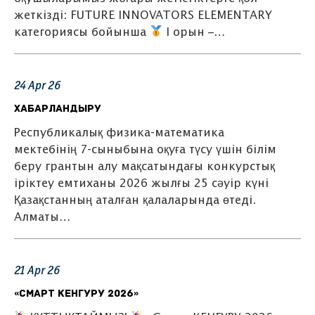
жеткізді: FUTURE INNOVATORS ELEMENTARY
категориясы бойынша
I орын –…
24
Apr
26
Хабарландыру
Республикалық физика-математика
мектебінің 7-сыныбына оқуға түсу үшін білім
беру грантын алу мақсатындағы конкурстық
іріктеу емтиханы 2026 жылғы 25 сәуір күні
Қазақстанның аталған қалаларында өтеді.
Алматы…
21
Apr
26
«Смарт КЕНГУРУ 2026»